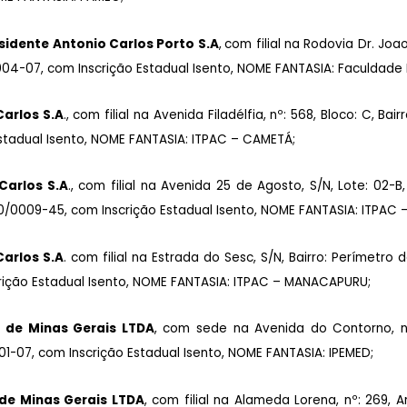
sidente Antonio Carlos Porto S.A
,
com filial na Rodovia Dr. Joa
0004-07, com Inscrição Estadual Isento, NOME FANTASIA: Faculdad
Carlos S
.A
.,
com filial na Avenida Filadélfia, nº: 568, Bloco: C, Bai
stadual Isento, NOME FANTASIA: ITPAC – CAMETÁ;
Carlos S.A
.,
com filial na Avenida 25 de Agosto, S/N, Lote: 02-B,
990/0009-45, com Inscrição Estadual Isento, NOME FANTASIA: ITPAC
Carlos S.A
.
com filial na Estrada do Sesc, S/N, Bairro: Perímetr
crição Estadual Isento, NOME FANTASIA: ITPAC – MANACAPURU;
o de Minas Gerais LTDA
,
com sede na Avenida do Contorno, nº: 2.
01-07, com Inscrição Estadual Isento, NOME FANTASIA: IPEMED;
 de Minas Gerais LTDA
,
com filial na Alameda Lorena, nº: 269, Anda