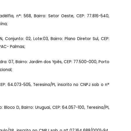
élfia, n°: 568, Bairro: Setor Oeste, CEP: 77.816-540,
ína;
Conjunto: 02, Lote:03, Bairro: Plano Diretor Sul, CEP:
TPAC- Palmas;
a: 07, Bairro: Jardim dos Ypês, CEP: 77.500-000, Porto
cional;
EP: 64.073-505, Teresina/PI, inscrito no CNPJ sob o n°
Bloco D, Bairro: Uruguai, CEP: 64.057-100, Teresina/PI,
aulo/SP, inscrito no CNPJ sob o n° 07.164.688/0001-94,