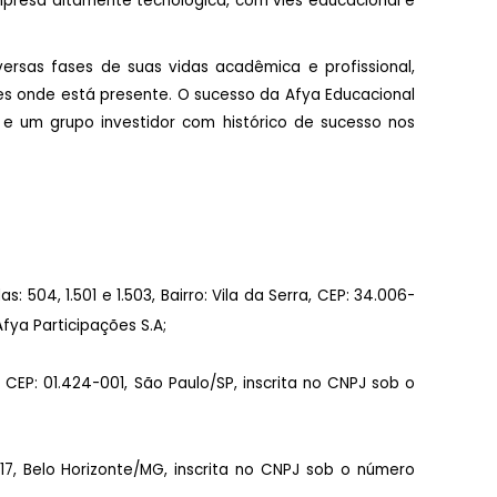
mpresa altamente tecnológica, com viés educacional e
rsas fases de suas vidas acadêmica e profissional,
es onde está presente. O sucesso da Afya Educacional
 e um grupo investidor com histórico de sucesso nos
: 504, 1.501 e 1.503, Bairro: Vila da Serra, CEP: 34.006-
fya Participações S.A;
 CEP: 01.424-001, São Paulo/SP, inscrita no CNPJ sob o
917, Belo Horizonte/MG, inscrita no CNPJ sob o número