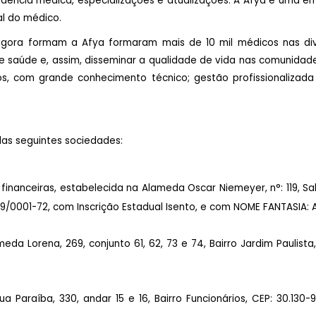
idência médica, especializações e atualizações. A Afya é uma e
al do médico.
gora formam a Afya formaram mais de 10 mil médicos nas dive
de saúde e, assim, disseminar a qualidade de vida nas comunidad
, com grande conhecimento técnico; gestão profissionalizada
las seguintes sociedades:
financeiras, estabelecida na Alameda Oscar Niemeyer, n°: 119, Salas
29/0001-72, com Inscrição Estadual Isento, e com NOME FANTASIA: A
da Lorena, 269, conjunto 61, 62, 73 e 74, Bairro Jardim Paulista,
a Paraíba, 330, andar 15 e 16, Bairro Funcionários, CEP: 30.130-