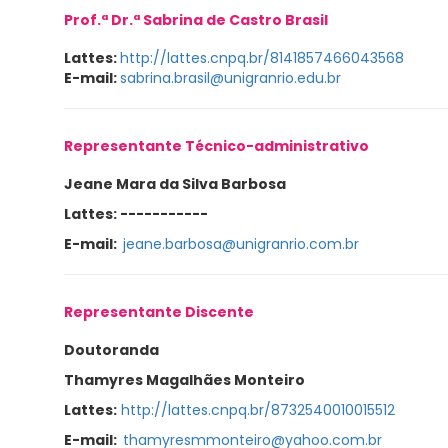
Prof.ª Dr.ª Sabrina de Castro Brasil
Lattes:
http://lattes.cnpq.br/8141857466043568
E-mail:
sabrina.brasil@unigranrio.edu.br
Representante Técnico-administrativo
Jeane Mara da Silva Barbosa
Lattes: -----------
E-mail:
jeane.barbosa@unigranrio.com.br
Representante Discente
Doutoranda
Thamyres Magalhães Monteiro
Lattes:
http://lattes.cnpq.br/8732540010015512
E-mail:
thamyresmmonteiro@yahoo.com.br