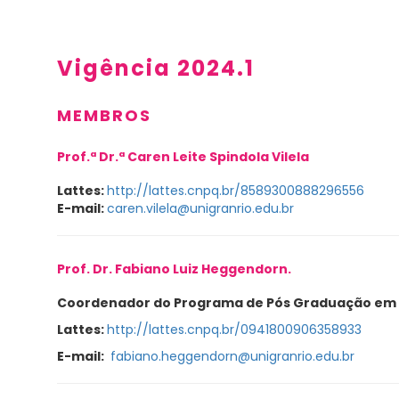
Vigência 2024.1
MEMBROS
Prof.ª Dr.ª Caren Leite Spindola Vilela
Lattes:
http://lattes.cnpq.br/8589300888296556
E-mail:
caren.vilela@unigranrio.edu.br
Prof. Dr. Fabiano Luiz Heggendorn.
Coordenador do Programa de Pós Graduação em 
Lattes:
http://lattes.cnpq.br/0941800906358933
E-mail:
fabiano.heggendorn@unigranrio.edu.br