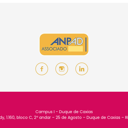
Campus I - Duque de Caxias
dy, 1.160, bloco C, 2º andar – 25 de Agosto – Duque de Caxias – R