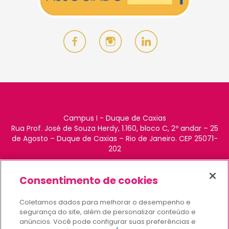
Campus I - Duque de Caxias
Rua Prof. José de Souza Herdy, 1.160, bloco C, 2º andar – 25
de Agosto – Duque de Caxias – Rio de Janeiro. CEP 25071-
202
Consentimento de cookies
Coordenação Geral
Coletamos dados para melhorar o desempenho e
Fabiano Luiz Heggendorn
segurança do site, além de personalizar conteúdo e
posodonto@unigranrio.com.br /
anúncios. Você pode configurar suas preferências e
fabiano.heggendorn@unigranrio.edu.br